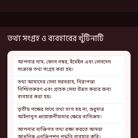
তথ্য সংগ্রহ ও ব্যবহারের খুঁটিনাটি
আপনার নাম, ফোন নম্বর, ইমেইল এবং লেনদেন
সংক্রান্ত তথ্য সংগ্রহ করা হয়।
তথ্য আমাদের সেবা সরবরাহ, নিরাপত্তা
নিশ্চিতকরণ এবং গ্রাহক সেবা উন্নত করার জন্য
ব্যবহার করা হয়।
তৃতীয় পক্ষের সাথে তথ্য ভাগ হয় না, শুধুমাত্র
আইনানুগ প্রয়োজনীয়তার ক্ষেত্রে ব্যতিক্রম।
আপনার ব্যক্তিগত তথ্য রক্ষা করতে আমরা
আধুনিক এনক্রিপশন পদ্ধতি ব্যবহার করি।