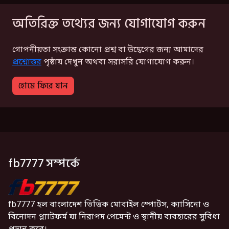
অতিরিক্ত তথ্যের জন্য যোগাযোগ করুন
গোপনীয়তা সংক্রান্ত কোনো প্রশ্ন বা উদ্বেগের জন্য আমাদের
প্রশ্নোত্তর
পৃষ্ঠায় দেখুন অথবা সরাসরি যোগাযোগ করুন।
হোমে ফিরে যান
fb7777 সম্পর্কে
fb7777 হল বাংলাদেশ ভিত্তিক মোবাইল স্পোর্টস, ক্যাসিনো ও
বিনোদন প্ল্যাটফর্ম যা নিরাপদ পেমেন্ট ও স্থানীয় ব্যবহারের সুবিধা