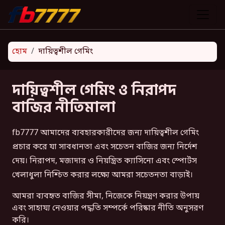
হোম
দায়িত্বশীল গেমিং
দায়িত্বশীল গেমিং ও নিরাপদ
বাজির নীতিমালা
fb7777 আমাদের ব্যবহারকারীদের জন্য দায়িত্বশীল গেমিং
প্রচার করে যা সাবধানতা এবং সচেতন বাজির জন্য নির্দেশ
দেয়। নিরাপদ, মজাদার ও নিয়ন্ত্রিত ক্যাসিনো এবং স্পোর্টস
খেলাধুলা নিশ্চিত করার লক্ষ্যে আমরা সচেতনতা বাড়াই।
আমরা ব্যবহৃত বাজির সীমা, নিজেকে নিয়ন্ত্রণ করার উপায়
এবং সাহায্য নেওয়ার পদ্ধতি সম্পর্কে পরিষ্কার নীতি অনুসরণ
করি।