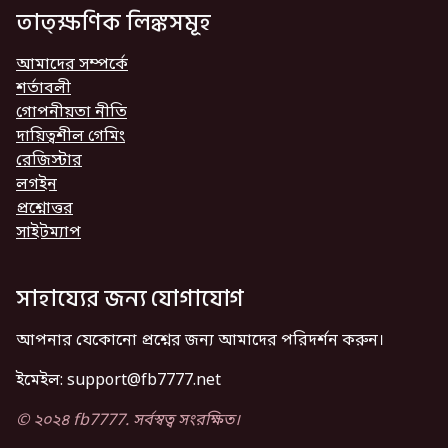
তাত্ক্ষণিক লিঙ্কসমূহ
আমাদের সম্পর্কে
শর্তাবলী
গোপনীয়তা নীতি
দায়িত্বশীল গেমিং
রেজিস্টার
লগইন
প্রশ্নোত্তর
সাইটম্যাপ
সাহায্যের জন্য যোগাযোগ
আপনার যেকোনো প্রশ্নের জন্য আমাদের পরিদর্শন করুন।
ইমেইল:
support@fb7777.net
© ২০২৪ fb7777. সর্বস্বত্ব সংরক্ষিত।