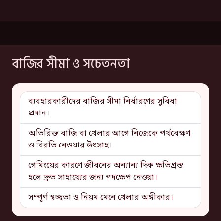
বাজির সীমা ও সচেতনতা
ব্যবহারকারীদের বাজির সীমা নির্ধারণের সুবিধা
প্রদান।
অতিরিক্ত বাজি বা খেলার আগে নিজেকে পর্যবেক্ষণ
ও বিরতি নেওয়ার উৎসাহ।
গেমিংয়ের কারণে জীবনের অন্যান্য দিক ক্ষতিগ্রস্ত
হলে দ্রুত সাহায্যের জন্য পদক্ষেপ নেওয়া।
সম্পূর্ণ স্বচ্ছতা ও নিয়ম মেনে খেলার অঙ্গীকার।